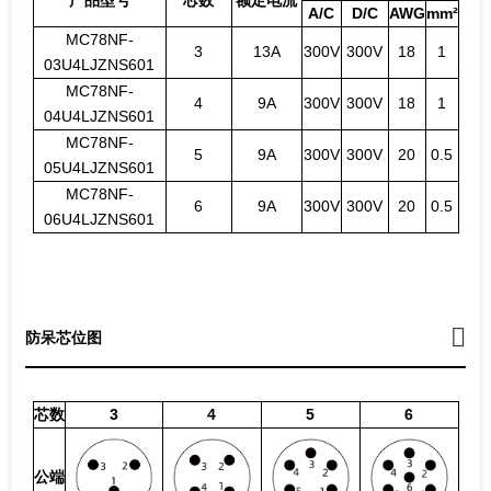
A/C
D/C
AWG
mm²
MC78NF-
3
13A
300V
300V
18
1
03U4LJZNS601
MC78NF-
4
9A
300V
300V
18
1
04U4LJZNS601
MC78NF-
5
9A
300V
300V
20
0.5
05U4LJZNS601
MC78NF-
6
9A
300V
300V
20
0.5
06U4LJZNS601
防呆芯位图
芯数
3
4
5
6
公端