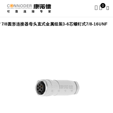
0
7/8圆形连接器母头直式金属组装3-6芯螺钉式7/8-16UNF