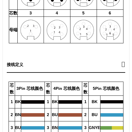
芯数
3
4
5
6
母端
接线定义
芯
芯
芯
3Pin 芯线颜色
4Pin 芯线颜色
5Pin 芯线颜色
数
数
数
1
BK
1
BK
1
BK
2
BN
2
BU
2
BU
3
BU
3
BN
3
GNYE