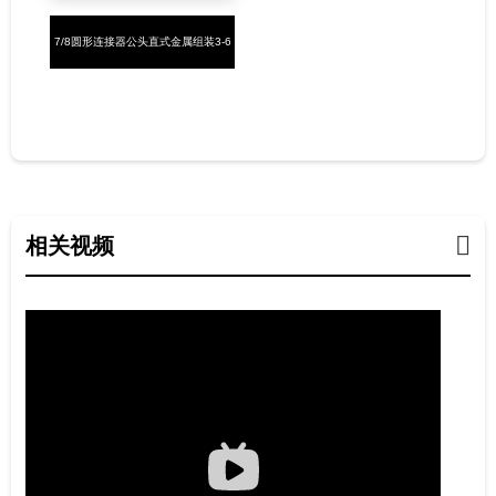
7/8圆形连接器公头直式金属组装3-6
芯螺钉式7/8-16UNF
相关视频