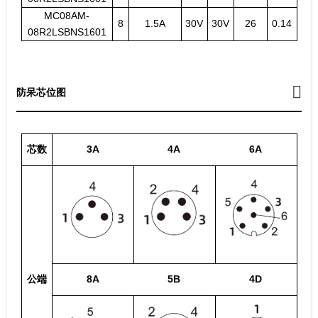
MC08AM-
8
1.5A
30V
30V
26
0.14
08R2LSBNS1601
防呆芯位图
芯数
3A
4A
6A
公端
8A
5B
4D