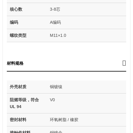
核心数
3-8芯
编码
A编码
螺纹类型
M11×1.0
材料规格
外壳材质
铜镀镍
阻燃等级，符合
V0
UL 94
密封材料
环氧树脂 / 橡胶
接触件材料
铜镀金