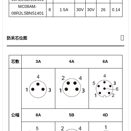
MC08AM-
8
1.5A
30V
30V
26
0.14
08R2LSBNS1401
防呆芯位图
芯数
3A
4A
6A
公端
8A
5B
4D