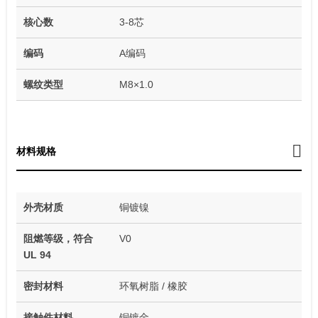
核心数
3-8芯
编码
A编码
螺纹类型
M8×1.0
材料规格
外壳材质
铜镀镍
阻燃等级，符合
V0
UL 94
密封材料
环氧树脂 / 橡胶
接触件材料
铜镀金