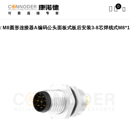
0
插座
M8圆形连接器A编码公头面板式板后安装3-8芯焊线式M8*