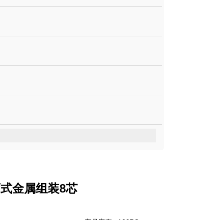
弯式金属组装8芯
1