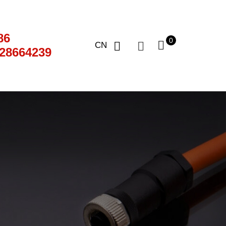
86
0
CN
28664239