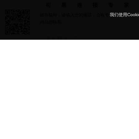
我们使用Coo
如有疑问，请输入您的电话，会有专人在24小时
内与您联系
提交信息
地址 : 广东省东莞市长安镇乌沙新乐路31号
电话 :
+86 18128664239
邮箱 :
sale@connoder.com
社交媒体
版权所有©Con