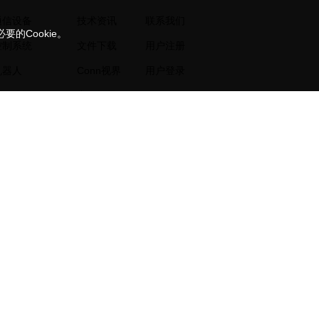
通信设备
技术资讯
联系我们
的Cookie。
控制系统
文件下载
用户注册
机器人
Conn视界
用户登录
测量仪器
常见问题
电源设备
服务中心
自动化生产线
样品政策
数控机床
输送系统
案例
108441号-3