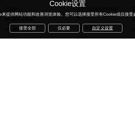
Cookie设置
产品中心
关于CONNODER康诺
kie来提供网站功能和改善浏览体验。您可以选择接受所有Cookie或仅接受必要
德
M5 圆形连接器
品牌故事
接受全部
仅必要
自定义设置
M8 圆形连接器
制造业
M9 圆形连接器
设计研发
M12 圆形连接器
产品认证
M16 圆形连接器
团队介绍
7/8 " 圆形连接器
展会信息
公司信息
noder康诺德所有 Corporation, All Rights Reserved
粤ICP备2023