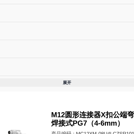
展开
M12圆形连接器X扣公端
焊接式PG7（4-6mm）
产品编码 : MC12XM-08U4LCZSR10