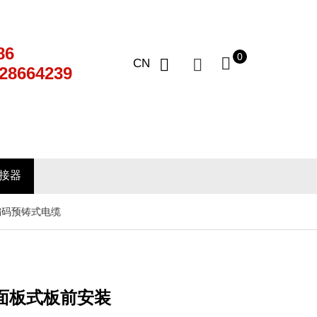
86
0
CN
28664239
连接器
编码预铸式电缆
面板式板前安装