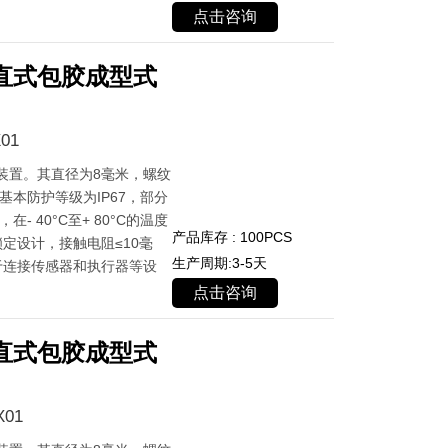
点击咨询
直式包胶成型式
01
装置。其直径为8毫米，螺纹
基本防护等级为IP67，部分
- 40°C至+ 80°C的温度
产品库存 : 100PCS
定设计，接触电阻≤10毫
生产周期:3-5天
于连接传感器和执行器等设
点击咨询
直式包胶成型式
X01