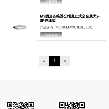
点击咨询
M9圆形连接器公端直立式全金属壳2-
8P焊线式
产品编码 : MC09NM-XXU4LSLLS001
点击咨询
«
1
»