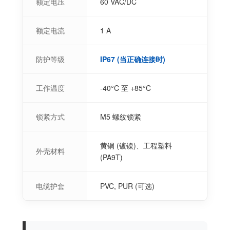
额定电压
60 VAC/DC
额定电流
1 A
防护等级
IP67 (当正确连接时)
工作温度
-40°C 至 +85°C
锁紧方式
M5 螺纹锁紧
黄铜 (镀镍)、工程塑料
外壳材料
(PA9T)
电缆护套
PVC, PUR (可选)