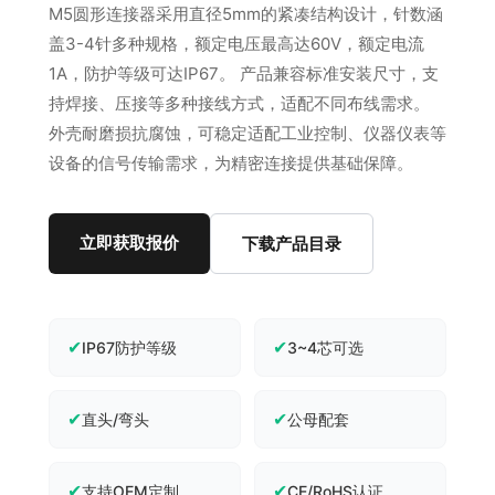
M5圆形连接器采用直径5mm的紧凑结构设计，针数涵
盖3-4针多种规格，额定电压最高达60V，额定电流
1A，防护等级可达IP67。 产品兼容标准安装尺寸，支
持焊接、压接等多种接线方式，适配不同布线需求。
外壳耐磨损抗腐蚀，可稳定适配工业控制、仪器仪表等
设备的信号传输需求，为精密连接提供基础保障。
立即获取报价
下载产品目录
✔
✔
IP67防护等级
3~4芯可选
✔
✔
直头/弯头
公母配套
✔
✔
支持OEM定制
CE/RoHS认证