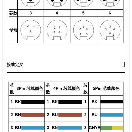
芯数
3
4
5
6
母端
接线定义
芯
芯
芯
3Pin 芯线颜色
4Pin 芯线颜色
5Pin 芯线颜色
数
数
数
1
BK
1
BK
1
BK
2
BN
2
BU
2
BU
3
BU
3
BN
3
GNYE