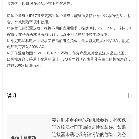
金外壳，以确保在恶劣环境下的耐用性。
☑防护等级：IP67甚至更高的防护等级，能够有效防止灰尘和水的侵入，适
合户外或潮湿环境中使用。
☑多样化的配置选项：根据不同的应用需求，提供3针、4针、5针、6针针脚
配置，支持直头或弯头的设计，以及不同长度的预铸电缆版本。
☑额定电流和电压：能承受较高的电流负载，最大额定电流可达13A，额定
电压则可高达300V AC。
☑工作温度范围：-20°C到+85°C不等，部分产品支持更宽泛的温度范围。
☑机械寿命：采用了耐用的设计，7/8英寸圆形连接器具有较长的机械寿命，
超过500次插拔循环。
说明
要达到规定的电气和机械参数，必须保
证连接器对已正确锁定并安装好。如果
连接器未锁定或有被污染的危险，则必
操作注意事项