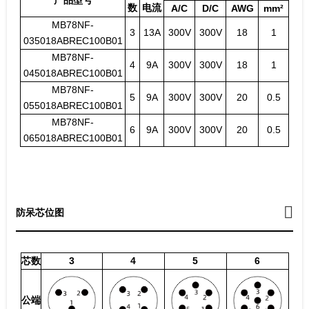
数
电流
A/C
D/C
AWG
mm²
MB78NF-
3
13A
300V
300V
18
1
035018ABREC100B01
MB78NF-
4
9A
300V
300V
18
1
045018ABREC100B01
MB78NF-
5
9A
300V
300V
20
0.5
055018ABREC100B01
MB78NF-
6
9A
300V
300V
20
0.5
065018ABREC100B01
防呆芯位图
芯数
3
4
5
6
公端