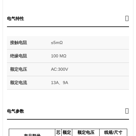
电气特性
接触电阻
≤5mΩ
绝缘电阻
100 MΩ
额定电压
AC:300V
额定电流
13A、9A
电气参数
芯
额定
额定电压
线规/尺寸
产品型号