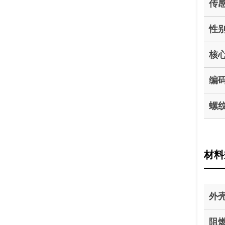
传
性
核
编
螺
材料
外
阻燃