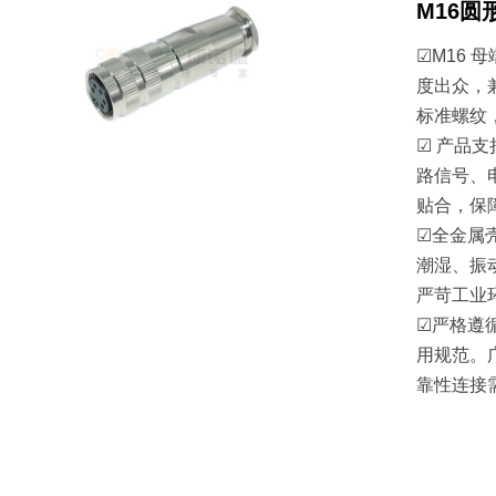
M16
☑M16
度出众，兼
标准螺纹
☑ 产品支
路信号、
贴合，保
☑全金属
潮湿、振
严苛工业
☑严格遵循
用规范。
靠性连接