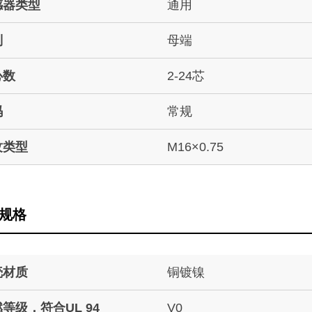
感器类型
通用
别
母端
心数
2-24芯
码
常规
纹类型
M16×0.75
规格
壳材质
铜镀镍
等级，符合UL 94
V0