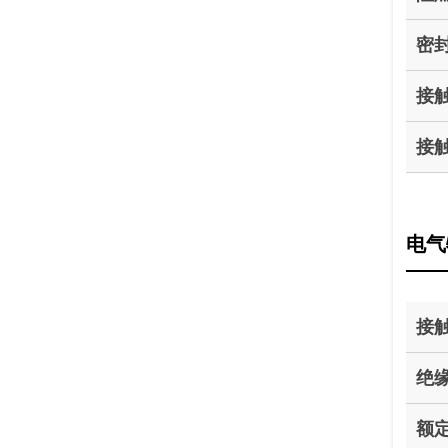
密
接
接
电气
接
绝
额