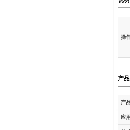
说明
操
产品
产
应