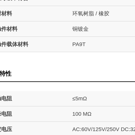
封材料
环氧树脂 / 橡胶
触件材料
铜镀金
触件载体材料
PA9T
特性
触电阻
≤5mΩ
缘电阻
100 MΩ
定电压
AC:60V/125V/250V DC:3