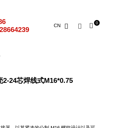
86
0
CN
28664239
5
-24芯焊线式M16*0.75
接器，以其紧凑的公制 M16 螺纹设计以及可