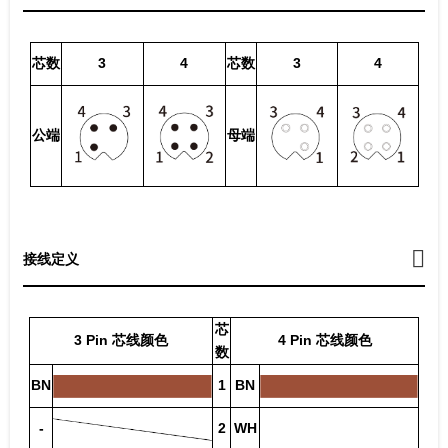
芯数
3
4
芯数
3
4
公端
母端
接线定义
芯
3 Pin 芯线颜色
4 Pin 芯线颜色
数
BN
1
BN
-
2
WH