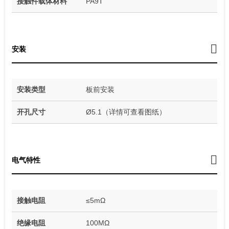
接触件载体材料
PA9T
安装
安装类型
板前安装
开孔尺寸
Ø5.1（详情可查看图纸）
电气特性
接触电阻
≤5mΩ
绝缘电阻
100MΩ