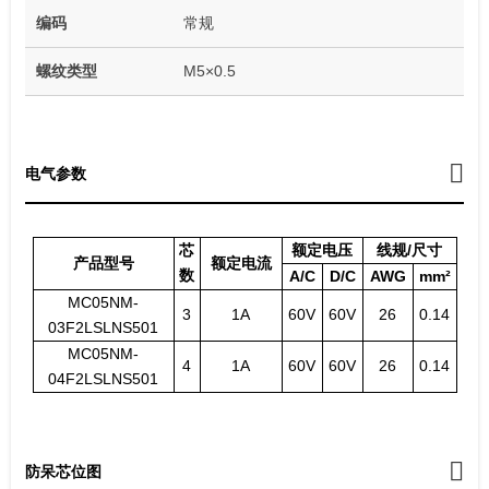
编码
常规
螺纹类型
M5×0.5
电气参数
芯
额定电压
线规/尺寸
产品型号
额定电流
数
A/C
D/C
AWG
mm²
MC05NM-
3
1A
60V
60V
26
0.14
03F2LSLNS501
MC05NM-
4
1A
60V
60V
26
0.14
04F2LSLNS501
防呆芯位图