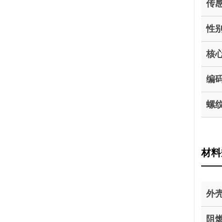
传
性
核
编
螺
材料
外
阻燃