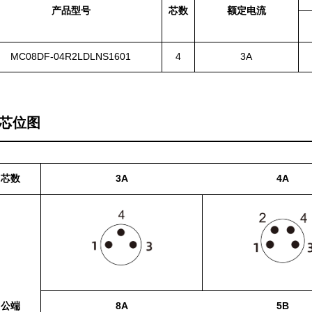
产品型号
芯数
额定电流
MC08DF-04R2LDLNS1601
4
3A
芯位图
芯数
3A
4A
公端
8A
5B