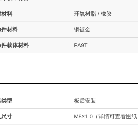
封材料
环氧树脂 / 橡胶
触件材料
铜镀金
触件载体材料
PA9T
装类型
板后安装
孔尺寸
M8×1.0（详情可查看图纸