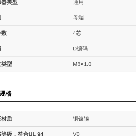
感器类型
通用
别
母端
心数
4芯
码
D编码
纹类型
M8×1.0
规格
壳材质
铜镀镍
等级，符合UL 94
V0