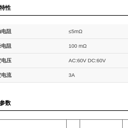
特性
触电阻
≤5mΩ
缘电阻
100 mΩ
定电压
AC:60V DC:60V
定电流
3A
参数