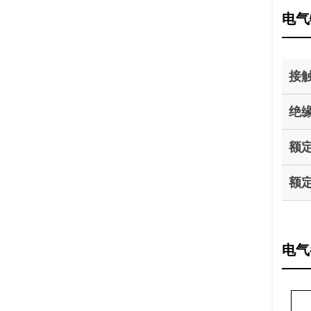
电气
接
绝
额
额
电气