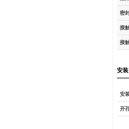
密
接
接
安装
安
开