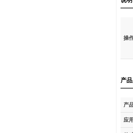
操
产品
产
应