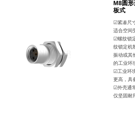
M8圆
板式
☑紧凑尺
适合空间
☑螺纹锁定
纹锁定机
振动或其
的工业环
☑工业环境
更高，具
☑外壳通
仅坚固耐