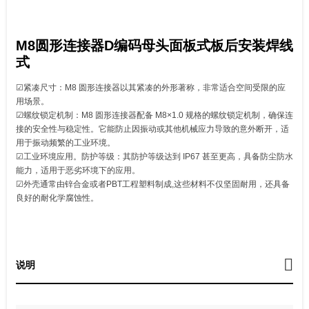
M8圆形连接器D编码母头面板式板后安装焊线
式
☑紧凑尺寸：M8 圆形连接器以其紧凑的外形著称，非常适合空间受限的应
用场景。
☑螺纹锁定机制：M8 圆形连接器配备 M8×1.0 规格的螺纹锁定机制，确保连
接的安全性与稳定性。它能防止因振动或其他机械应力导致的意外断开，适
用于振动频繁的工业环境。
☑工业环境应用。防护等级：其防护等级达到 IP67 甚至更高，具备防尘防水
能力，适用于恶劣环境下的应用。
☑外壳通常由锌合金或者PBT工程塑料制成,这些材料不仅坚固耐用，还具备
良好的耐化学腐蚀性。
说明