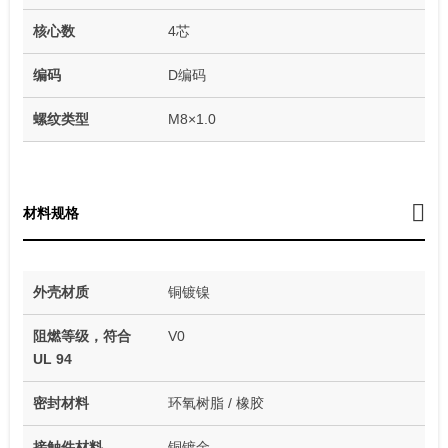
核心数
4芯
编码
D编码
螺纹类型
M8×1.0
材料规格
外壳材质
铜镀镍
阻燃等级，符合
V0
UL 94
密封材料
环氧树脂 / 橡胶
接触件材料
铜镀金