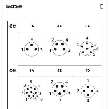
防呆芯位图
芯数
3A
4A
6A
公端
8A
5B
4D