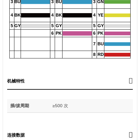
3
BU
3
BU
3
GN
4
BK
4
BK
4
YE
5
GY
5
GY
5
GY
6
PK
6
PK
7
BU
8
RD
机械特性
插/拔周期
≥500 次
连接数据