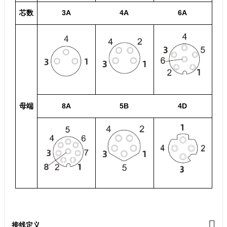
芯数
3A
4A
6A
母端
8A
5B
4D
接线定义