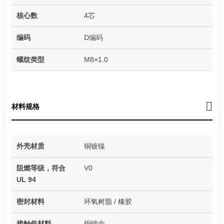
核心数
4芯
编码
D编码
螺纹类型
M8×1.0
材料规格
外壳材质
铜镀镍
阻燃等级，符合
V0
UL 94
密封材料
环氧树脂 / 橡胶
接触件材料
铜镀金