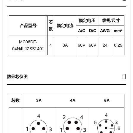
额定电压
线规/尺寸
芯
产品型号
额定电流
数
A/C
D/C
AWG
mm²
MC08DF-
4
3A
60V
60V
24
0.25
04N4LJZSS1401
防呆芯位图
芯数
3A
4A
6A