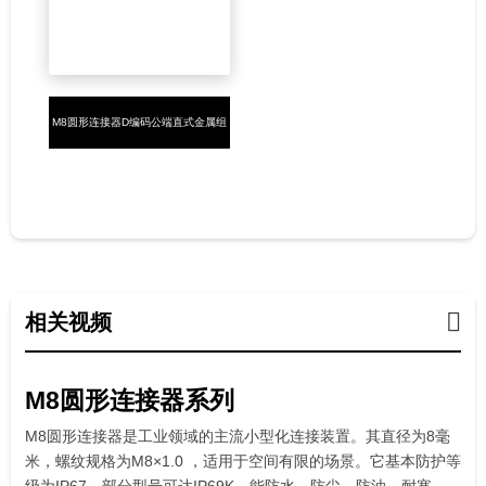
M8圆形连接器D编码公端直式金属组
装4PIN螺钉接线
相关视频
M8圆形连接器系列
M8圆形连接器是工业领域的主流小型化连接装置。其直径为8毫
米，螺纹规格为M8×1.0 ，适用于空间有限的场景。它基本防护等
级为IP67，部分型号可达IP69K。能防水、防尘、防油、耐寒，