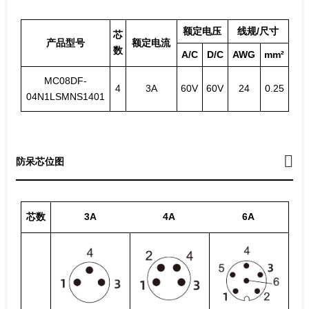
额定电压
线规/尺寸
芯
产品型号
额定电流
数
A/C
D/C
AWG
mm²
MC08DF-
4
3A
60V
60V
24
0.25
04N1LSMNS1401
防呆芯位图
芯数
3A
4A
6A