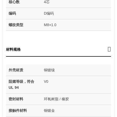
核心数
4芯
编码
D编码
螺纹类型
M8×1.0
材料规格
外壳材质
铜镀镍
阻燃等级，符合
V0
UL 94
密封材料
环氧树脂 / 橡胶
接触件材料
铜镀金