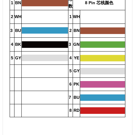
1
BN
8 Pin 芯线颜色
数
2
WH
1
WH
3
BU
2
BN
4
BK
3
GN
5
GY
4
YE
5
GY
6
PK
7
BU
8
RD