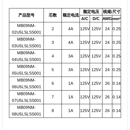
额定电压
线规/尺寸
产品型号
芯数
额定电流
A/C
D/C
AWG
mm²
MB09NM-
2
4A
125V
125V
24
0.25
02U5LSLSS001
MB09NM-
3
4A
125V
125V
24
0.25
03U5LSLSS001
MB09NM-
4
3A
125V
125V
24
0.25
04U5LSLSS001
MB09NM-
5
3A
125V
125V
24
0.25
05U5LSLSS001
MB09NM-
6
1A
125V
125V
26
0.14
06U5LSLSS001
MB09NM-
7
1A
125V
125V
26
0.14
07U5LSLSS001
MB09NM-
8
1A
125V
125V
26
0.14
08U5LSLSS001