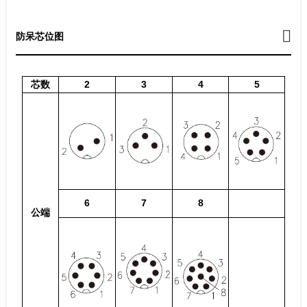
防呆芯位图
芯数
2
3
4
5
6
7
8
公端