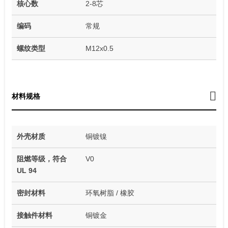
核心数
2-8芯
编码
常规
螺纹类型
M12x0.5
材料规格
外壳材质
铜镀镍
阻燃等级，符合
V0
UL 94
密封材料
环氧树脂 / 橡胶
接触件材料
铜镀金