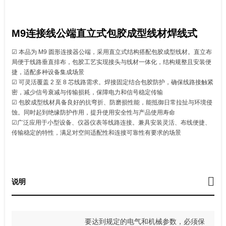
M9连接线公端直立式包胶成型线材焊线式
☑ 本品为 M9 圆形连接器公端，采用直立式结构搭配包胶成型线材。直立布
局便于线路垂直排布，包胶工艺实现接头与线材一体化，结构规整且安装便
捷，适配多种设备集成场景
☑ 可灵活覆盖 2 至 8 芯线路需求。焊接固定结合包胶防护，确保线路接触紧
密，减少信号衰减与传输损耗，保障电力和信号稳定传输
☑ 包胶成型线材具备良好的抗弯折、防磨损性能，能抵御日常拉扯与环境侵
蚀。同时起到绝缘防护作用，提升使用安全性与产品使用寿命
☑广泛应用于小型设备、仪器仪表等线路连接。兼具安装灵活、布线便捷、
传输稳定的特性，满足对空间适配性和连接可靠性有要求的场景
说明
要达到规定的电气和机械参数，必须保