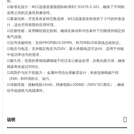
险。
☑标准化设计：M12连接器遵循国际标准IEC 61076-2-101，确保了不同制
造商之间的互换性和兼容性。
☑紧凑结构：尽管具有多种芯数选择，M12连接器依然保持了小巧的外形设
计，适合空间有限的应用环境。
☑抗振性能：采用螺纹锁定机制，确保在振动和冲击条件下仍能维持稳定的
电气连接。
☑信号传输特性‌：支持PROFIBUS DP/PA、INTERBUS等现场总线协议。
☑电压与电流：支持额定电压为250V，最大承载电流可达4A，适用于传输
中低功率信号的需求。
☑耐久性：优质的黄铜或磷铜端子经过实心镀金处理，抗氧化能力强，确保
插拔寿命超过500次。
☑‌高防护与抗干扰能力‌： 金属外壳结合屏蔽层设计，有效抵御电磁干扰
（EMI）和环境粉尘、油污。
☑‌传输性能‌：接触电阻≤5mΩ，绝缘电阻≥100MΩ（500V DC测试），确保
信号低损耗与高隔离性。
说明