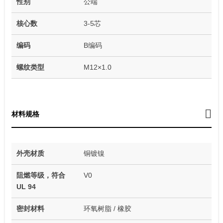
性别
公端
核心数
3-5芯
编码
B编码
螺纹类型
M12×1.0
材料规格
外壳材质
铜镀镍
阻燃等级，符合
V0
UL 94
密封材料
环氧树脂 / 橡胶