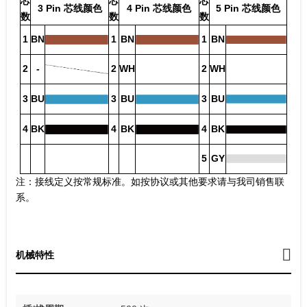
芯
芯
芯
3 Pin 芯线颜色
4 Pin 芯线颜色
5 Pin 芯线颜色
数
数
数
1
BN
1
BN
1
BN
2
-
2
WH
2
WH
3
BU
3
BU
3
BU
4
BK
4
BK
4
BK
5
GY
注：接线定义按常规标准。如按协议或其他要求请与我司销售联
系。
机械特性