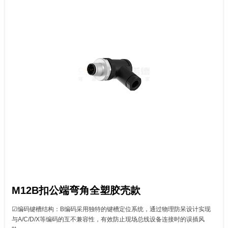
M12B扣公端弯角全塑胶壳款
☑‌编码键槽结构‌：B编码采用独特的键槽定位系统，通过物理防呆设计实现
与A/C/D/X等编码的互不兼容性，有效防止现场总线设备连接时的误插风