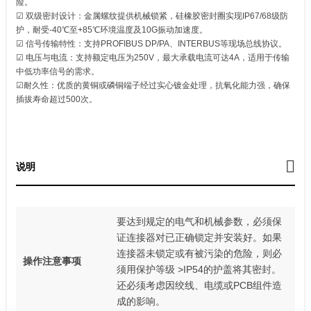
险。
☑ 双级密封设计：金属螺纹提供机械锁紧，硅橡胶密封圈实现IP67/68级防
护，耐受-40℃至+85℃环境温度及10G振动加速度。
☑ 信号传输特性‌：支持PROFIBUS DP/PA、INTERBUS等现场总线协议。
☑ 电压与电流：支持额定电压为250V，最大承载电流可达4A，适用于传输
中低功率信号的需求。
☑耐久性：优质的黄铜或磷铜端子经过实心镀金处理，抗氧化能力强，确保
插拔寿命超过500次。
说明
要达到规定的电气和机械参数，必须保
证连接器对已正确锁定并安装好。如果
连接器未锁定或有被污染的危险，则必
操作注意事项
须用保护等级 >IP54的护盖将其密封。
还必须考虑因绞线、电缆或PCB组件造
成的影响。