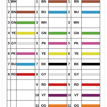
1
WH
1
BN
1
BN
2
BN
2
BU
2
BU
3
GN
3
WH
3
WH
4
YE
4
GN
4
GN
5
GY
5
PK
5
PK
6
PK
6
YE
6
YE
7
BU
7
BK
7
BK
8
RD
8
GY
8
GY
9
RD
9
RD
10
VT
10
VT
11
OG
11
OG