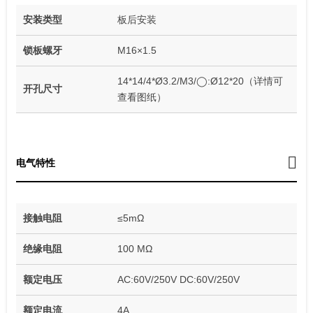
安装类型
板后安装
锁板螺牙
M16×1.5
14*14/4*Ø3.2/M3/◯:Ø12*20（详情可
开孔尺寸
查看图纸）
电气特性
接触电阻
≤5mΩ
绝缘电阻
100 MΩ
额定电压
AC:60V/250V DC:60V/250V
额定电流
4A