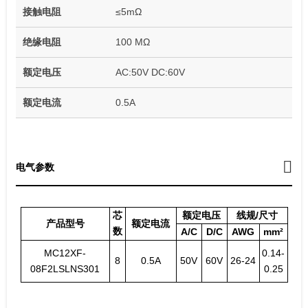
接触电阻
≤5mΩ
绝缘电阻
100 MΩ
额定电压
AC:50V DC:60V
额定电流
0.5A
电气参数
芯
额定电压
线规/尺寸
产品型号
额定电流
数
A/C
D/C
AWG
mm²
MC12XF-
0.14-
8
0.5A
50V
60V
26-24
08F2LSLNS301
0.25