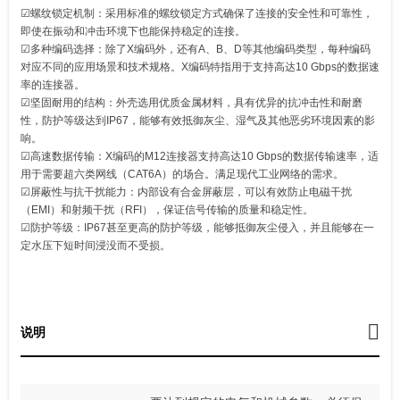
☑螺纹锁定机制：采用标准的螺纹锁定方式确保了连接的安全性和可靠性，
即使在振动和冲击环境下也能保持稳定的连接。
☑多种编码选择：除了X编码外，还有A、B、D等其他编码类型，每种编码
对应不同的应用场景和技术规格。X编码特指用于支持高达10 Gbps的数据速
率的连接器。
☑坚固耐用的结构：外壳选用优质金属材料，具有优异的抗冲击性和耐磨
性，防护等级达到IP67，能够有效抵御灰尘、湿气及其他恶劣环境因素的影
响。
☑高速数据传输：X编码的M12连接器支持高达10 Gbps的数据传输速率，适
用于需要超六类网线（CAT6A）的场合。满足现代工业网络的需求。
☑屏蔽性与抗干扰能力：内部设有合金屏蔽层，可以有效防止电磁干扰
（EMI）和射频干扰（RFI），保证信号传输的质量和稳定性。
☑防护等级：IP67甚至更高的防护等级，能够抵御灰尘侵入，并且能够在一
定水压下短时间浸没而不受损。
说明