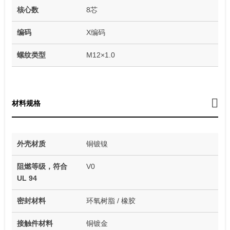
核心数
8芯
编码
X编码
螺纹类型
M12×1.0
材料规格
外壳材质
铜镀镍
阻燃等级，符合
V0
UL 94
密封材料
环氧树脂 / 橡胶
接触件材料
铜镀金