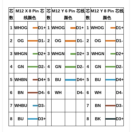
芯
M12 X 8 Pin 芯
芯
M12 Y 6 Pin 芯线
芯
M12 Y 8 Pin 芯线
数
线颜色
数
颜色
数
颜色
1
WHOG
D1+
1
WHOG
D1+
1
WHOG
D1+
2
OG
D1-
2
OG
D1-
2
OG
D1-
3
WHGN
D2+
3
WHGN
D2+
3
WHGN
D2+
4
GN
D2-
4
GN
D2-
4
GN
D2-
5
WHBN
D4+
5
BU
D4+
5
BU
D4+
6
BN
D4-
6
WH
D4-
6
WH
D4-
7
WHBU
D3-
7
BN
D3-
8
BU
D3+
8
BK
D3+