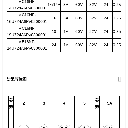
MC16NF-
14/14A
3A
60V
32V
24
0.25
14U724A6PV0300001
MC16NF-
16
3A
60V
32V
24
0.25
16U724A6PV0300001
MC16NF-
19
1A
60V
32V
24
0.25
19U724A6PV0300001
ME16NF-
24
1A
60V
32V
24
0.25
24U724A6PV0300001
防呆芯位图
芯
芯
2
3
4
5
5A
数
数