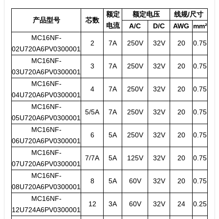
额定
额定电压
线规/尺寸
产品型号
芯数
电流
A/C
D/C
AWG
mm²
MC16NF-
2
7A
250V
32V
20
0.75
02U720A6PV0300001
MC16NF-
3
7A
250V
32V
20
0.75
03U720A6PV0300001
MC16NF-
4
7A
250V
32V
20
0.75
04U720A6PV0300001
MC16NF-
5/5A
7A
250V
32V
20
0.75
05U720A6PV0300001
MC16NF-
6
5A
250V
32V
20
0.75
06U720A6PV0300001
MC16NF-
7/7A
5A
125V
32V
20
0.75
07U720A6PV0300001
MC16NF-
8
5A
60V
32V
20
0.75
08U720A6PV0300001
MC16NF-
12
3A
60V
32V
24
0.25
12U724A6PV0300001