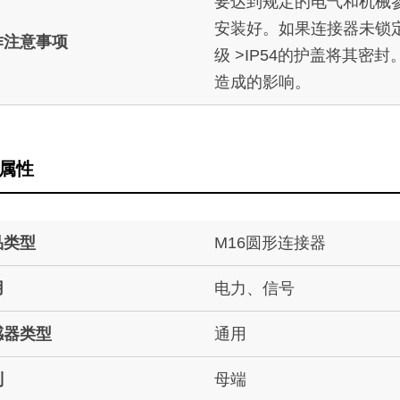
要达到规定的电气和机械
安装好。如果连接器未锁
作注意事项
级 >IP54的护盖将其密
造成的影响。
属性
品类型
M16圆形连接器
用
电力、信号
感器类型
通用
别
母端