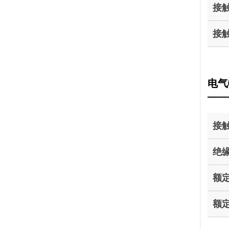
接
接
电气
接
绝
额
额