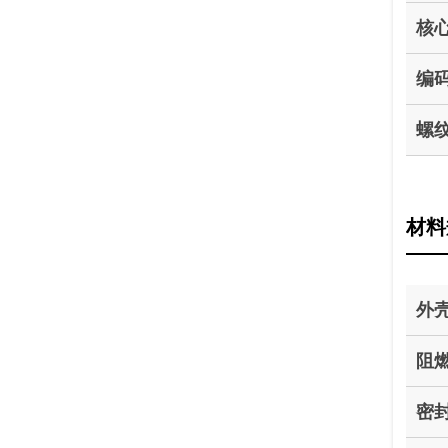
核
编
螺
材料
外
阻燃
密