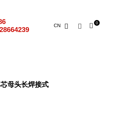
86
0
CN
28664239
24芯母头长焊接式