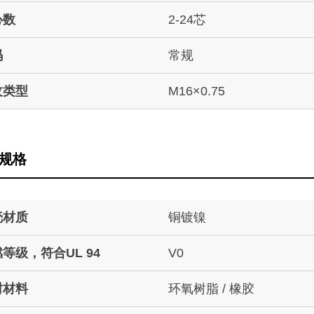
心数
2-24芯
码
常规
纹类型
M16×0.75
规格
壳材质
铜镀镍
等级，符合UL 94
V0
封材料
环氧树脂 / 橡胶