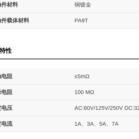
触件材料
铜镀金
触件载体材料
PA9T
特性
触电阻
≤5mΩ
缘电阻
100 MΩ
定电压
AC:60V/125V/250V DC:3
定电流
1A、3A、5A、7A