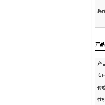
操
产品
产
应
传
性