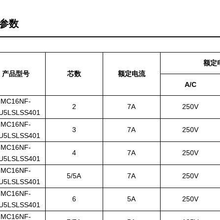
参数
额定
产品型号
芯数
额定电流
A/C
MC16NF-
2
7A
250V
U5LSLSS401
MC16NF-
3
7A
250V
U5LSLSS401
MC16NF-
4
7A
250V
U5LSLSS401
MC16NF-
5/5A
7A
250V
U5LSLSS401
MC16NF-
6
5A
250V
U5LSLSS401
MC16NF-