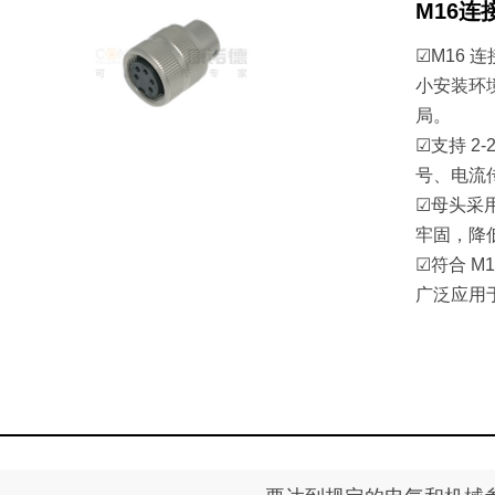
M16
☑M16
小安装环
局。
☑支持 2
号、电流
☑母头采
牢固，降
☑符合 M
广泛应用