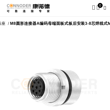
0
M8圆形连接器A编码母端面板式板后安装3-8芯焊线式M10*0.