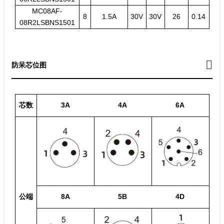
MC08AF-
8
1.5A
30V
30V
26
0.14
08R2LSBNS1501
防呆芯位图
芯数
3A
4A
6A
公端
8A
5B
4D