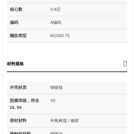
核心数
3-8芯
编码
A编码
螺纹类型
M10X0.75
材料规格
外壳材质
铜镀镍
阻燃等级，符合
V0
UL 94
密封材料
环氧树脂 / 橡胶
接触件材料
铜镀金