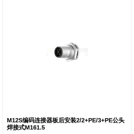
M12S编码连接器板后安装2/2+PE/3+PE公头
焊接式M161.5