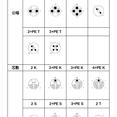
公端
2+PE T
3+PE T
芯数
2 K
2+PE K
3+PE K
4+PE K
2 S
2+PE S
3+PE S
2 T