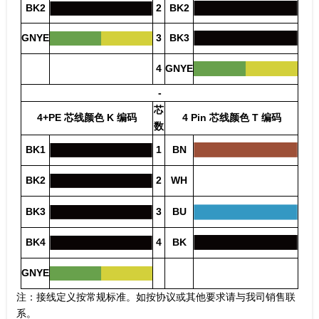
BK2
2
BK2
GNYE
3
BK3
4
GNYE
-
芯
4+PE 芯线颜色 K 编码
4 Pin 芯线颜色 T 编码
数
BK1
1
BN
BK2
2
WH
BK3
3
BU
BK4
4
BK
GNYE
注：接线定义按常规标准。如按协议或其他要求请与我司销售联
系。