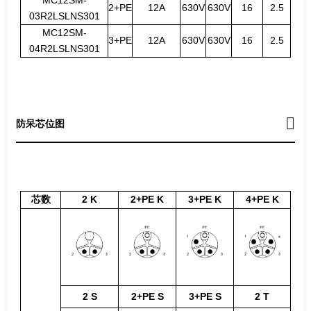
2+PE
12A
630V
630V
16
2.5
03R2LSLNS301
MC12SM-
3+PE
12A
630V
630V
16
2.5
04R2LSLNS301
防呆芯位图
芯数
2 K
2+PE K
3+PE K
4+PE K
2 S
2+PE S
3+PE S
2 T