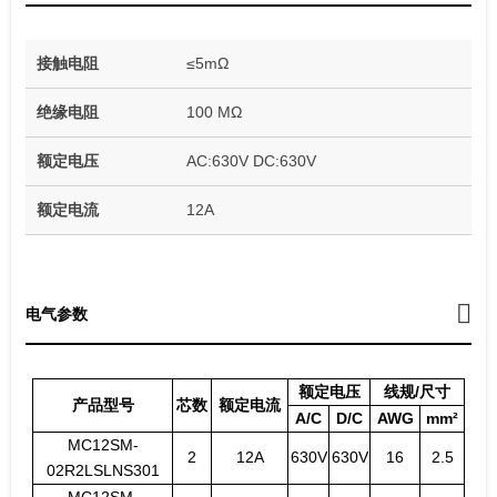
接触电阻
≤5mΩ
绝缘电阻
100 MΩ
额定电压
AC:630V DC:630V
额定电流
12A
电气参数
额定电压
线规/尺寸
产品型号
芯数
额定电流
A/C
D/C
AWG
mm²
MC12SM-
2
12A
630V
630V
16
2.5
02R2LSLNS301
MC12SM-