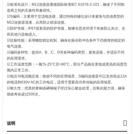
‌☑标准化设计：M12连接器遵循国际标准IEC 61076-2-101，确保了不同制
造商之间的互换性和兼容性。
‌☑S编码：主要用于交流电连接，通过特殊的键位设计来避免与其他类型的
M12连接器混淆，从而防止错误连接。
☑防护等级：IP67或更高的防护等级，能够在恶劣环境下有效防止灰尘、水
和其他污染物进入。
‌☑抗振性能：采用螺纹锁定机制，确保在振动和冲击条件下仍能维持稳定的
电气连接。
☑编码多样性：提供A、B、C、D等多种编码类型，避免误插，并适应不同
的应用需求。
☑工作温度范围：一般为-25°C至+80°C，部分产品能在更低或更高的温度范
围内正常工作。
‌☑电压与电流额定值：根据不同的应用场景，S编码连接器可以支持高达12A
的电流和630V AC的工作电压，适用于需要高功率传输的应用场景。
☑耐久性：优质的黄铜或磷铜端子经过实心镀金处理，抗氧化能力强，确保
插拔寿命超过500次。
说明