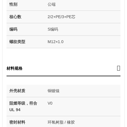
性别
公端
核心数
2/2+PE/3+PE芯
编码
S编码
螺纹类型
M12×1.0
材料规格
外壳材质
铜镀镍
阻燃等级，符合
V0
UL 94
密封材料
环氧树脂 / 橡胶