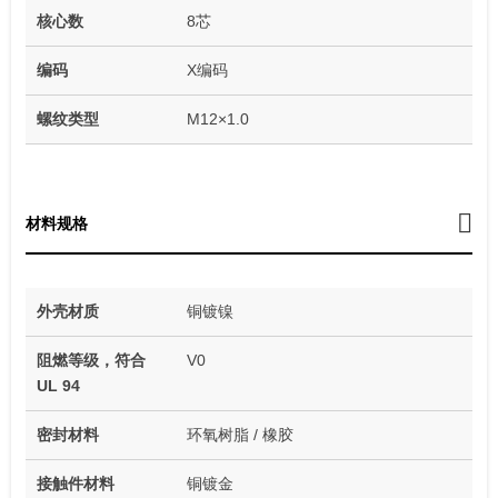
核心数
8芯
编码
X编码
螺纹类型
M12×1.0
材料规格
外壳材质
铜镀镍
阻燃等级，符合
V0
UL 94
密封材料
环氧树脂 / 橡胶
接触件材料
铜镀金