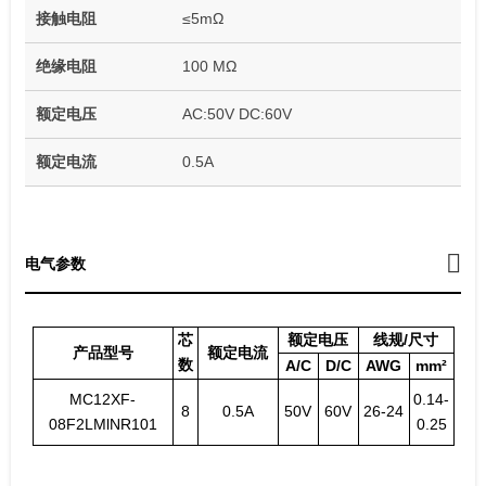
接触电阻
≤5mΩ
绝缘电阻
100 MΩ
额定电压
AC:50V DC:60V
额定电流
0.5A
电气参数
芯
额定电压
线规/尺寸
产品型号
额定电流
数
A/C
D/C
AWG
mm²
MC12XF-
0.14-
8
0.5A
50V
60V
26-24
08F2LMlNR101
0.25