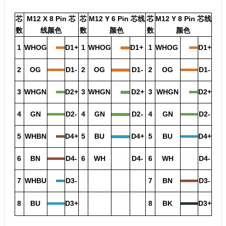
芯
M12 X 8 Pin 芯
芯
M12 Y 6 Pin 芯线
芯
M12 Y 8 Pin 芯线
数
线颜色
数
颜色
数
颜色
1
WHOG
D1+
1
WHOG
D1+
1
WHOG
D1+
2
OG
D1-
2
OG
D1-
2
OG
D1-
3
WHGN
D2+
3
WHGN
D2+
3
WHGN
D2+
4
GN
D2-
4
GN
D2-
4
GN
D2-
5
WHBN
D4+
5
BU
D4+
5
BU
D4+
6
BN
D4-
6
WH
D4-
6
WH
D4-
7
WHBU
D3-
7
BN
D3-
8
BU
D3+
8
BK
D3+