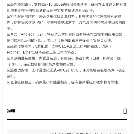
☑高性能X编码：支持高达10 Gbps的数据传输速率，确保在工业以太网和其
他需要高带宽的数据通信应用中实现超快速度和稳定性。
☑坚固耐用的结构：外壳选用优质金属材料，具有优异的抗冲击性和耐磨
性，防护等级达到IP67，能够有效抵御灰尘、湿气及其他恶劣环境因素的影
响。
☑弯式（Angled）设计：特别适合空间有限或有特殊布线需求的应用场景，
使电缆可以从侧面引出，优化了设备内部布局并提高了安装灵活性。
☑高速传输能力：8芯配置，支持Cat6A及以上的网络布线，适用于
Profinet、EtherCAT等高速工业以太网协议。
☑卓越的屏蔽效果：内置屏蔽层，有效减少电磁干扰（EMI）和射频干扰
（RFI），保证数据传输的纯净度和稳定性。
☑温度适应性：工作温度范围从-40℃到+85℃，使其能够在极端条件下稳定
运行。
☑低电阻接触点：确保最小的能量损失，提高整体系统的效率和可靠性。
说明