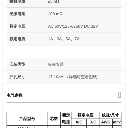
接触电阻
≤5mΩ
绝缘电阻
100 mΩ
额定电压
AC:60V/125V/250V DC:32V
额定电流
1A、3A、5A、7A
安装类型
板前安装
开孔尺寸
17.10cm （详细可查看图纸）
电气参数
额定
额定电压
线规/尺寸
产品型号
芯数
电流
A/C
D/C
AWG
mm²