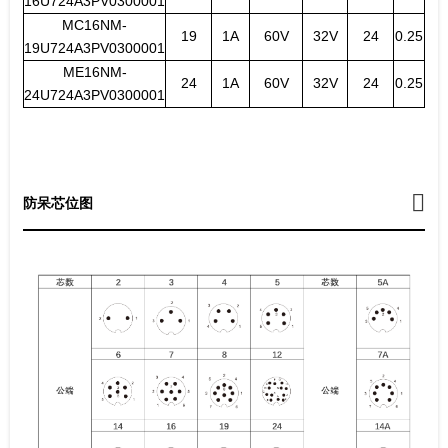
16U724A3PV0300001
MC16NM-
19
1A
60V
32V
24
0.25
19U724A3PV0300001
ME16NM-
24
1A
60V
32V
24
0.25
24U724A3PV0300001
防呆芯位图