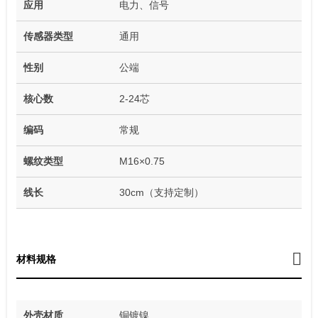
应用
电力、信号
传感器类型
通用
性别
公端
核心数
2-24芯
编码
常规
螺纹类型
M16×0.75
线长
30cm（支持定制）
材料规格
外壳材质
铜镀镍