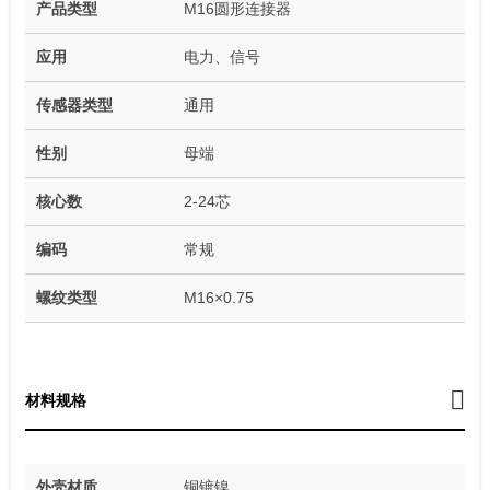
产品类型
M16圆形连接器
应用
电力、信号
传感器类型
通用
性别
母端
核心数
2-24芯
编码
常规
螺纹类型
M16×0.75
材料规格
外壳材质
铜镀镍