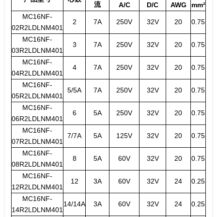
流
A/C
D/C
AWG
mm²
MC16NF-
2
7A
250V
32V
20
0.75
02R2LDLNM401
MC16NF-
3
7A
250V
32V
20
0.75
03R2LDLNM401
MC16NF-
4
7A
250V
32V
20
0.75
04R2LDLNM401
MC16NF-
5/5A
7A
250V
32V
20
0.75
05R2LDLNM401
MC16NF-
6
5A
250V
32V
20
0.75
06R2LDLNM401
MC16NF-
7/7A
5A
125V
32V
20
0.75
07R2LDLNM401
MC16NF-
8
5A
60V
32V
20
0.75
08R2LDLNM401
MC16NF-
12
3A
60V
32V
24
0.25
12R2LDLNM401
MC16NF-
14/14A
3A
60V
32V
24
0.25
14R2LDLNM401