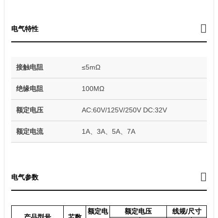
电气特性
接触电阻
≤5mΩ
绝缘电阻
100MΩ
额定电压
AC:60V/125V/250V DC:32V
额定电流
1A、3A、5A、7A
电气参数
额定电
额定电压
线规/尺寸
产品型号
芯数