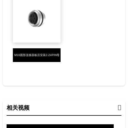
M16圆形连接器板后安装2-24PIN母
端PCB焊板式,M16X0.75插座
相关视频