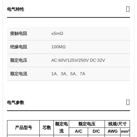
电气特性
接触电阻
≤5mΩ
绝缘电阻
100MΩ
额定电压
AC:60V/125V/250V DC:32V
额定电流
1A、3A、5A、7A
电气参数
额定电
额定电压
线规/尺寸
产品型号
芯数
流
A/C
D/C
AWG
mm²