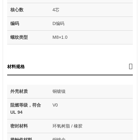
核心数
4芯
编码
D编码
螺纹类型
M8×1.0
材料规格
外壳材质
铜镀镍
阻燃等级，符合
V0
UL 94
密封材料
环氧树脂 / 橡胶
接触件材料
铜镀金