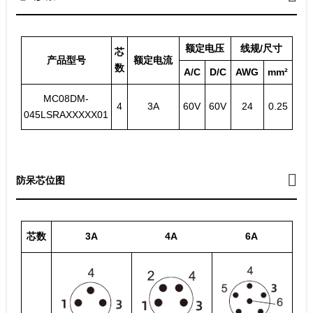
额定电压
线规/尺寸
芯
产品型号
额定电流
数
A/C
D/C
AWG
mm²
MC08DM-
4
3A
60V
60V
24
0.25
045LSRAXXXXX01
防呆芯位图
芯数
3A
4A
6A