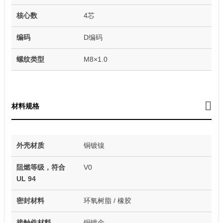
核心数
4芯
编码
D编码
螺纹类型
M8×1.0
材料规格
外壳材质
铜镀镍
阻燃等级，符合
V0
UL 94
密封材料
环氧树脂 / 橡胶
接触件材料
铜镀金