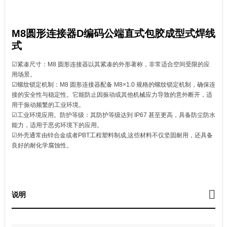
M8圆形连接器D编码公端直式包胶成型式焊线
式
☑紧凑尺寸：M8 圆形连接器以其紧凑的外形著称，非常适合空间受限的应
用场景。
☑螺纹锁定机制：M8 圆形连接器配备 M8×1.0 规格的螺纹锁定机制，确保连
接的安全性与稳定性。它能防止因振动或其他机械应力导致的意外断开，适
用于振动频繁的工业环境。
☑工业环境应用。防护等级：其防护等级达到 IP67 甚至更高，具备防尘防水
能力，适用于恶劣环境下的应用。
☑外壳通常由锌合金或者PBT工程塑料制成,这些材料不仅坚固耐用，还具备
良好的耐化学腐蚀性。
说明